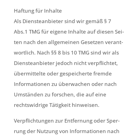
Haf­tung für Inhal­te
Als Dien­ste­an­bie­ter sind wir gemäß § 7
Abs.1 TMG für eige­ne Inhal­te auf die­sen Sei­
ten nach den all­ge­mei­nen Geset­zen ver­ant­
wort­lich. Nach §§ 8 bis 10 TMG sind wir als
Dien­ste­an­bie­ter jedoch nicht ver­pflich­tet,
über­mit­tel­te oder gespei­cher­te frem­de
Infor­ma­tio­nen zu über­wa­chen oder nach
Umstän­den zu for­schen, die auf eine
rechts­wid­ri­ge Tätig­keit hinweisen.
Ver­pflich­tun­gen zur Ent­fer­nung oder Sper­
rung der Nut­zung von Infor­ma­tio­nen nach