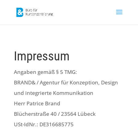
Impressum
Anga­ben gemäß § 5 TMG:
BRAND& / Agen­tur für Kon­zep­ti­on, Design
und inte­grier­te Kom­mu­ni­ka­ti­on
Herr Patri­ce Brand
Blü­cher­stra­ße 40 / 23564 Lübeck
USt-IdNr.: DE316685775