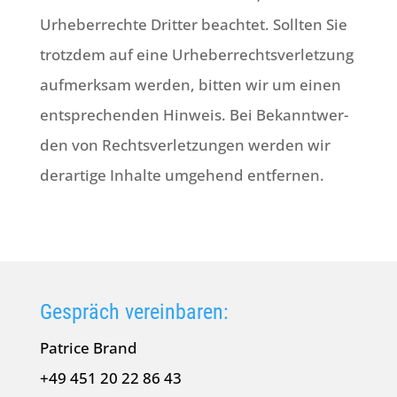
Urhe­ber­rech­te Drit­ter beach­tet. Soll­ten Sie
trotz­dem auf eine Urhe­ber­rechts­ver­let­zung
auf­merk­sam wer­den, bit­ten wir um einen
ent­spre­chen­den Hin­weis. Bei Bekannt­wer­
den von Rechts­ver­let­zun­gen wer­den wir
der­ar­ti­ge Inhal­te umge­hend entfernen.
Gespräch vereinbaren:
Patri­ce Brand
+49 451 20 22 86 43