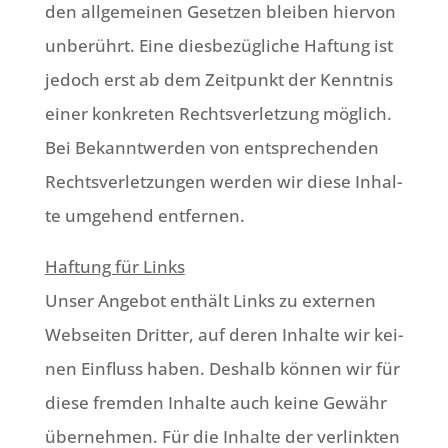
den all­ge­mei­nen Geset­zen blei­ben hier­von
unbe­rührt. Eine dies­be­züg­li­che Haf­tung ist
jedoch erst ab dem Zeit­punkt der Kennt­nis
einer kon­kre­ten Rechts­ver­let­zung mög­lich.
Bei Bekannt­wer­den von ent­spre­chen­den
Rechts­ver­let­zun­gen wer­den wir die­se Inhal­
te umge­hend entfernen.
Haf­tung für Links
Unser Ange­bot ent­hält Links zu exter­nen
Web­sei­ten Drit­ter, auf deren Inhal­te wir kei­
nen Ein­fluss haben. Des­halb kön­nen wir für
die­se frem­den Inhal­te auch kei­ne Gewähr
über­neh­men. Für die Inhal­te der ver­link­ten