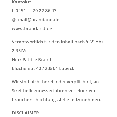
Kon­takt:
t. 0451 — 20 22 86 43
@. mail@brandand.de
www.brandand.de
Ver­ant­wort­lich für den Inhalt nach § 55 Abs.
2 RStV:
Herr Patri­ce Brand
Blü­cher­str. 40 / 23564 Lübeck
Wir sind nicht bereit oder ver­pflich­tet, an
Streit­bei­le­gungs­ver­fah­ren vor einer Ver­
brau­cher­schlich­tungs­stel­le teilzunehmen.
DISCLAIMER