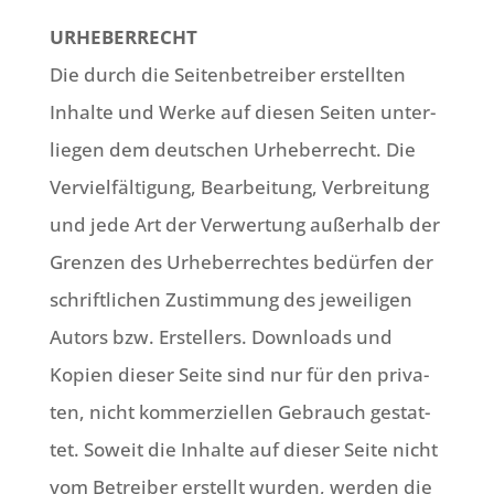
URHEBERRECHT
Die durch die Sei­ten­be­trei­ber erstell­ten
Inhal­te und Wer­ke auf die­sen Sei­ten unter­
lie­gen dem deut­schen Urhe­ber­recht. Die
Ver­viel­fäl­ti­gung, Bear­bei­tung, Ver­brei­tung
und jede Art der Ver­wer­tung außer­halb der
Gren­zen des Urhe­ber­rech­tes bedür­fen der
schrift­li­chen Zustim­mung des jewei­li­gen
Autors bzw. Erstel­lers. Down­loads und
Kopien die­ser Sei­te sind nur für den pri­va­
ten, nicht kom­mer­zi­el­len Gebrauch gestat­
tet. Soweit die Inhal­te auf die­ser Sei­te nicht
vom Betrei­ber erstellt wur­den, wer­den die