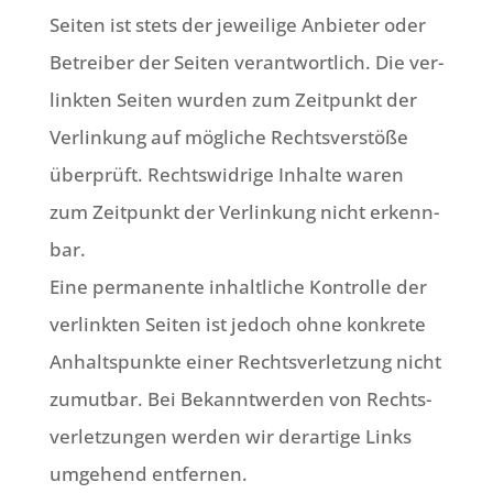
Sei­ten ist stets der jewei­li­ge Anbie­ter oder
Betrei­ber der Sei­ten ver­ant­wort­lich. Die ver­
link­ten Sei­ten wur­den zum Zeit­punkt der
Ver­lin­kung auf mög­li­che Rechts­ver­stö­ße
über­prüft. Rechts­wid­ri­ge Inhal­te waren
zum Zeit­punkt der Ver­lin­kung nicht erkenn­
bar.
Eine per­ma­nen­te inhalt­li­che Kon­trol­le der
ver­link­ten Sei­ten ist jedoch ohne kon­kre­te
Anhalts­punk­te einer Rechts­ver­let­zung nicht
zumut­bar. Bei Bekannt­wer­den von Rechts­
ver­let­zun­gen wer­den wir der­ar­ti­ge Links
umge­hend entfernen.