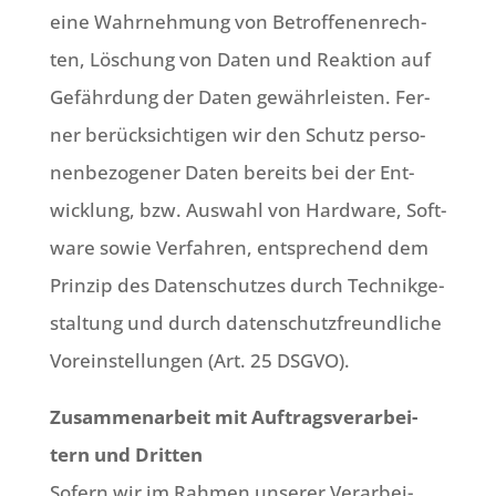
eine Wahr­neh­mung von Betrof­fe­nen­rech­
ten, Löschung von Daten und Reak­ti­on auf
Gefähr­dung der Daten gewähr­lei­sten. Fer­
ner berück­sich­ti­gen wir den Schutz per­so­
nen­be­zo­ge­ner Daten bereits bei der Ent­
wick­lung, bzw. Aus­wahl von Hard­ware, Soft­
ware sowie Ver­fah­ren, ent­spre­chend dem
Prin­zip des Daten­schut­zes durch Tech­nik­ge­
stal­tung und durch daten­schutz­freund­li­che
Vor­ein­stel­lun­gen (Art. 25 DSGVO).
Zusam­men­ar­beit mit Auf­trags­ver­ar­bei­
tern und Drit­ten
Sofern wir im Rah­men unse­rer Ver­ar­bei­