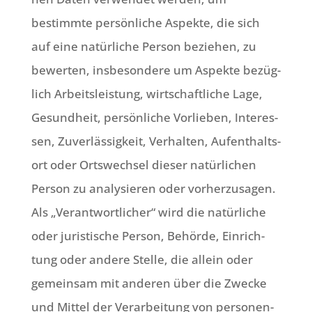
bestimm­te per­sön­li­che Aspek­te, die sich
auf eine natür­li­che Per­son bezie­hen, zu
bewer­ten, ins­be­son­de­re um Aspek­te bezüg­
lich Arbeits­lei­stung, wirt­schaft­li­che Lage,
Gesund­heit, per­sön­li­che Vor­lie­ben, Inter­es­
sen, Zuver­läs­sig­keit, Ver­hal­ten, Auf­ent­halts­
ort oder Orts­wech­sel die­ser natür­li­chen
Per­son zu ana­ly­sie­ren oder vor­her­zu­sa­gen.
Als „Ver­ant­wort­li­cher“ wird die natür­li­che
oder juri­sti­sche Per­son, Behör­de, Ein­rich­
tung oder ande­re Stel­le, die allein oder
gemein­sam mit ande­ren über die Zwecke
und Mit­tel der Ver­ar­bei­tung von per­so­nen­