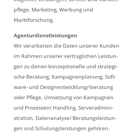
pfle­ge, Mar­ke­ting, Wer­bung und
Marktforschung.
Agen­tur­dienst­lei­stun­gen
Wir ver­ar­bei­ten die Daten unse­rer Kun­den
im Rah­men unse­rer ver­trag­li­chen Lei­stun­
gen zu denen kon­zep­tio­nel­le und stra­te­gi­
sche Bera­tung, Kam­pa­gnen­pla­nung, Soft­
ware- und Design­ent­wick­lun­g/-bera­tung
oder Pfle­ge, Umset­zung von Kam­pa­gnen
und Prozessen/ Hand­ling, Ser­ver­ad­mi­ni­
stra­ti­on, Datenanalyse/ Bera­tungs­lei­stun­
gen und Schu­lungs­lei­stun­gen gehö­ren.