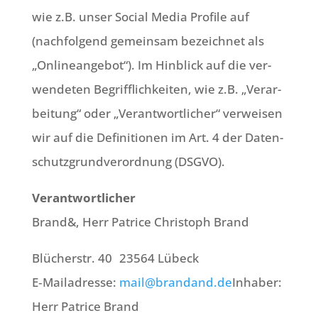
wie z.B. unser Social Media Pro­fi­le auf
(nach­fol­gend gemein­sam bezeich­net als
„Online­an­ge­bot“). Im Hin­blick auf die ver­
wen­de­ten Begriff­lich­kei­ten, wie z.B. „Ver­ar­
bei­tung“ oder „Ver­ant­wort­li­cher“ ver­wei­sen
wir auf die Defi­ni­tio­nen im Art. 4 der Daten­
schutz­grund­ver­ord­nung (DSGVO).
Ver­ant­wort­li­cher
Brand&, Herr Patri­ce Chri­stoph Brand
Blü­cher­str. 40 23564 Lübeck
E‑Mailadresse:
mail@brandand.de
Inha­ber:
Herr Patri­ce Brand