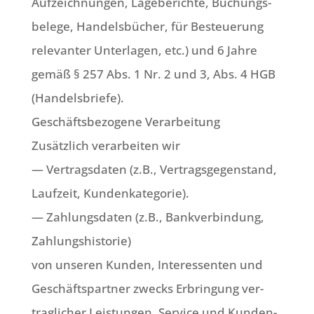
Auf­zeich­nun­gen, Lage­be­rich­te, Buchungs­
be­le­ge, Han­dels­bü­cher, für Besteue­rung
rele­van­ter Unter­la­gen, etc.) und 6 Jah­re
gemäß § 257 Abs. 1 Nr. 2 und 3, Abs. 4 HGB
(Han­dels­brie­fe).
Geschäfts­be­zo­ge­ne Ver­ar­bei­tung
Zusätz­lich ver­ar­bei­ten wir
— Ver­trags­da­ten (z.B., Ver­trags­ge­gen­stand,
Lauf­zeit, Kun­den­ka­te­go­rie).
— Zah­lungs­da­ten (z.B., Bank­ver­bin­dung,
Zah­lungs­hi­sto­rie)
von unse­ren Kun­den, Inter­es­sen­ten und
Geschäfts­part­ner zwecks Erbrin­gung ver­
trag­li­cher Lei­stun­gen, Ser­vice und Kun­den­