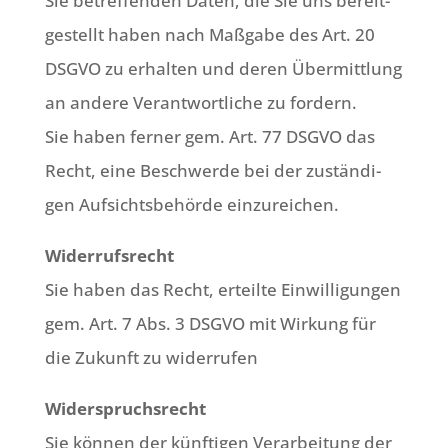
Sie betref­fen­den Daten, die Sie uns bereit­
ge­stellt haben nach Maß­ga­be des Art. 20
DSGVO zu erhal­ten und deren Über­mitt­lung
an ande­re Ver­ant­wort­li­che zu for­dern.
Sie haben fer­ner gem. Art. 77 DSGVO das
Recht, eine Beschwer­de bei der zustän­di­
gen Auf­sichts­be­hör­de einzureichen.
Wider­rufs­recht
Sie haben das Recht, erteil­te Ein­wil­li­gun­gen
gem. Art. 7 Abs. 3 DSGVO mit Wir­kung für
die Zukunft zu widerrufen
Wider­spruchs­recht
Sie kön­nen der künf­ti­gen Ver­ar­bei­tung der