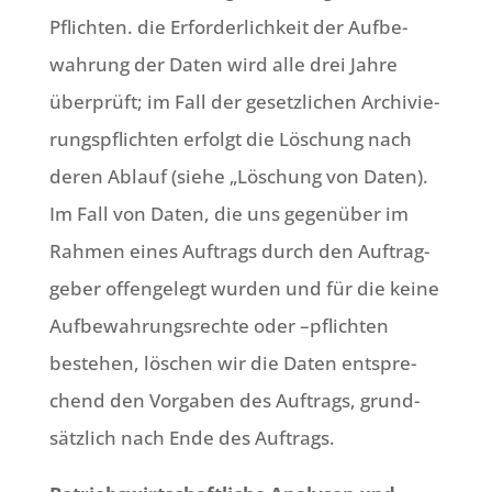
Pflich­ten. die Erfor­der­lich­keit der Auf­be­
wah­rung der Daten wird alle drei Jah­re
über­prüft; im Fall der gesetz­li­chen Archi­vie­
rungs­pflich­ten erfolgt die Löschung nach
deren Ablauf (sie­he „Löschung von Daten).
Im Fall von Daten, die uns gegen­über im
Rah­men eines Auf­trags durch den Auf­trag­
ge­ber offen­ge­legt wur­den und für die kei­ne
Auf­be­wah­rungs­rech­te oder –pflich­ten
bestehen, löschen wir die Daten ent­spre­
chend den Vor­ga­ben des Auf­trags, grund­
sätz­lich nach Ende des Auftrags.