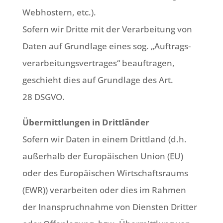
Web­ho­stern, etc.).
Sofern wir Drit­te mit der Ver­ar­bei­tung von
Daten auf Grund­la­ge eines sog. „Auf­trags­
ver­ar­bei­tungs­ver­tra­ges“ beauf­tra­gen,
geschieht dies auf Grund­la­ge des Art.
28 DSGVO.
Über­mitt­lun­gen in Dritt­län­der
Sofern wir Daten in einem Dritt­land (d.h.
außer­halb der Euro­päi­schen Uni­on (EU)
oder des Euro­päi­schen Wirt­schafts­raums
(EWR)) ver­ar­bei­ten oder dies im Rah­men
der Inan­spruch­nah­me von Dien­sten Drit­ter