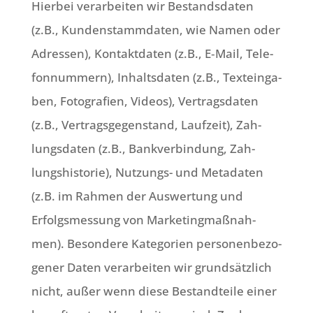
Hier­bei ver­ar­bei­ten wir Bestands­da­ten
(z.B., Kun­den­stamm­da­ten, wie Namen oder
Adres­sen), Kon­takt­da­ten (z.B., E‑Mail, Tele­
fon­num­mern), Inhalts­da­ten (z.B., Text­ein­ga­
ben, Foto­gra­fien, Vide­os), Ver­trags­da­ten
(z.B., Ver­trags­ge­gen­stand, Lauf­zeit), Zah­
lungs­da­ten (z.B., Bank­ver­bin­dung, Zah­
lungs­hi­sto­rie), Nut­zungs- und Meta­da­ten
(z.B. im Rah­men der Aus­wer­tung und
Erfolgs­mes­sung von Mar­ke­ting­maß­nah­
men). Beson­de­re Kate­go­rien per­so­nen­be­zo­
ge­ner Daten ver­ar­bei­ten wir grund­sätz­lich
nicht, außer wenn die­se Bestand­tei­le einer