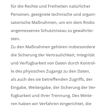
für die Rech­te und Frei­hei­ten natür­li­cher
Per­so­nen, geeig­ne­te tech­ni­sche und orga­ni­
sa­to­ri­sche Maß­nah­men, um ein dem Risi­ko
ange­mes­se­nes Schutz­ni­veau zu gewähr­lei­
sten.
Zu den Maß­nah­men gehö­ren ins­be­son­de­re
die Siche­rung der Ver­trau­lich­keit, Inte­gri­tät
und Ver­füg­bar­keit von Daten durch Kon­trol­
le des phy­si­schen Zugangs zu den Daten,
als auch des sie betref­fen­den Zugriffs, der
Ein­ga­be, Wei­ter­ga­be, der Siche­rung der Ver­
füg­bar­keit und ihrer Tren­nung. Des Wei­te­
ren haben wir Ver­fah­ren ein­ge­rich­tet, die