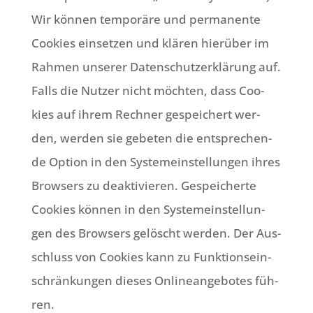
Wir kön­nen tem­po­rä­re und per­ma­nen­te
Coo­kies ein­set­zen und klä­ren hier­über im
Rah­men unse­rer Daten­schutz­er­klä­rung auf.
Falls die Nut­zer nicht möch­ten, dass Coo­
kies auf ihrem Rech­ner gespei­chert wer­
den, wer­den sie gebe­ten die ent­spre­chen­
de Opti­on in den System­ein­stel­lun­gen ihres
Brow­sers zu deak­ti­vie­ren. Gespei­cher­te
Coo­kies kön­nen in den System­ein­stel­lun­
gen des Brow­sers gelöscht wer­den. Der Aus­
schluss von Coo­kies kann zu Funk­ti­ons­ein­
schrän­kun­gen die­ses Online­an­ge­bo­tes füh­
ren.