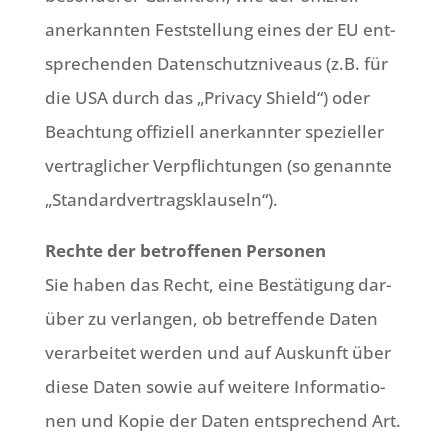
aner­kann­ten Fest­stel­lung eines der EU ent­
spre­chen­den Daten­schutz­ni­veaus (z.B. für
die USA durch das „Pri­va­cy Shield“) oder
Beach­tung offi­zi­ell aner­kann­ter spe­zi­el­ler
ver­trag­li­cher Ver­pflich­tun­gen (so genann­te
„Stan­dard­ver­trags­klau­seln“).
Rech­te der betrof­fe­nen Per­so­nen
Sie haben das Recht, eine Bestä­ti­gung dar­
über zu ver­lan­gen, ob betref­fen­de Daten
ver­ar­bei­tet wer­den und auf Aus­kunft über
die­se Daten sowie auf wei­te­re Infor­ma­tio­
nen und Kopie der Daten ent­spre­chend Art.