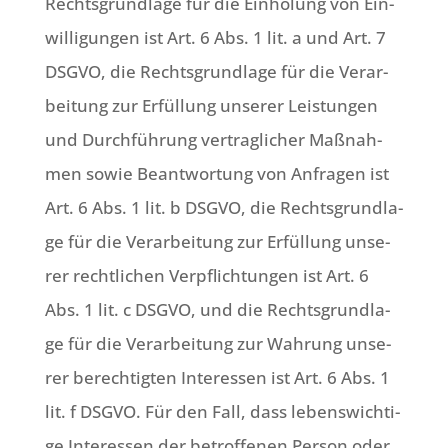
Rechts­grund­la­ge für die Ein­ho­lung von Ein­
wil­li­gun­gen ist Art. 6 Abs. 1 lit. a und Art. 7
DSGVO, die Rechts­grund­la­ge für die Ver­ar­
bei­tung zur Erfül­lung unse­rer Lei­stun­gen
und Durch­füh­rung ver­trag­li­cher Maß­nah­
men sowie Beant­wor­tung von Anfra­gen ist
Art. 6 Abs. 1 lit. b DSGVO, die Rechts­grund­la­
ge für die Ver­ar­bei­tung zur Erfül­lung unse­
rer recht­li­chen Ver­pflich­tun­gen ist Art. 6
Abs. 1 lit. c DSGVO, und die Rechts­grund­la­
ge für die Ver­ar­bei­tung zur Wah­rung unse­
rer berech­tig­ten Inter­es­sen ist Art. 6 Abs. 1
lit. f DSGVO. Für den Fall, dass lebens­wich­ti­
ge Inter­es­sen der betrof­fe­nen Per­son oder