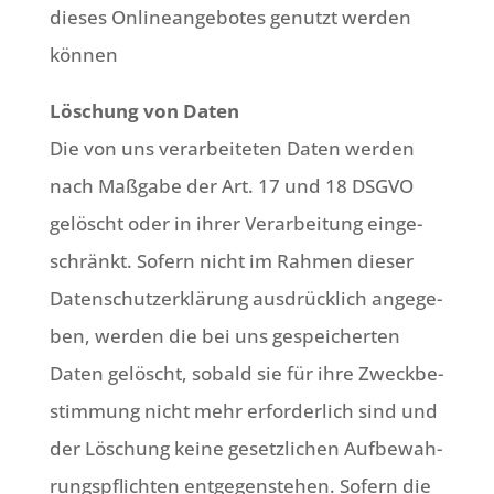
die­ses Online­an­ge­bo­tes genutzt wer­den
können
Löschung von Daten
Die von uns ver­ar­bei­te­ten Daten wer­den
nach Maß­ga­be der Art. 17 und 18 DSGVO
gelöscht oder in ihrer Ver­ar­bei­tung ein­ge­
schränkt. Sofern nicht im Rah­men die­ser
Daten­schutz­er­klä­rung aus­drück­lich ange­ge­
ben, wer­den die bei uns gespei­cher­ten
Daten gelöscht, sobald sie für ihre Zweck­be­
stim­mung nicht mehr erfor­der­lich sind und
der Löschung kei­ne gesetz­li­chen Auf­be­wah­
rungs­pflich­ten ent­ge­gen­ste­hen. Sofern die