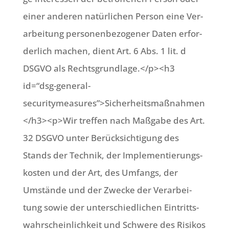
einer ande­ren natür­li­chen Per­son eine Ver­
ar­bei­tung per­so­nen­be­zo­ge­ner Daten erfor­
der­lich machen, dient Art. 6 Abs. 1 lit. d
DSGVO als Rechtsgrundlage.</p><h3
id=“dsg-general-
securitymeasures”>Sicherheitsmaßnahmen
</h3><p>Wir tref­fen nach Maß­ga­be des Art.
32 DSGVO unter Berück­sich­ti­gung des
Stands der Tech­nik, der Imple­men­tie­rungs­
ko­sten und der Art, des Umfangs, der
Umstän­de und der Zwecke der Ver­ar­bei­
tung sowie der unter­schied­li­chen Ein­tritts­
wahr­schein­lich­keit und Schwe­re des Risi­kos