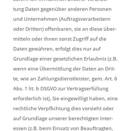
tung Daten gegen­über ande­ren Per­so­nen
und Unter­neh­men (Auf­trags­ver­ar­bei­tern
oder Drit­ten) offen­ba­ren, sie an die­se über­
mit­teln oder ihnen sonst Zugriff auf die
Daten gewäh­ren, erfolgt dies nur auf
Grund­la­ge einer gesetz­li­chen Erlaub­nis (z.B.
wenn eine Über­mitt­lung der Daten an Drit­
te, wie an Zah­lungs­dienst­lei­ster, gem. Art. 6
Abs. 1 lit. b DSGVO zur Ver­trags­er­fül­lung
erfor­der­lich ist), Sie ein­ge­wil­ligt haben, eine
recht­li­che Ver­pflich­tung dies vor­sieht oder
auf Grund­la­ge unse­rer berech­tig­ten Inter­
es­sen (z.B. beim Ein­satz von Beauf­trag­ten,