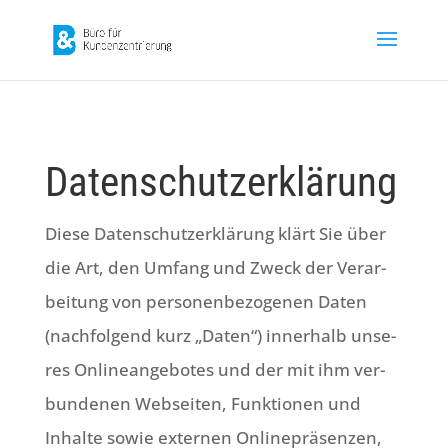
Datenschutzerklärung
Die­se Daten­schutz­er­klä­rung klärt Sie über
die Art, den Umfang und Zweck der Ver­ar­
bei­tung von per­so­nen­be­zo­ge­nen Daten
(nach­fol­gend kurz „Daten“) inner­halb unse­
res Online­an­ge­bo­tes und der mit ihm ver­
bun­de­nen Web­sei­ten, Funk­tio­nen und
Inhal­te sowie exter­nen Online­prä­sen­zen,