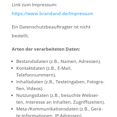
Link zum Impres­sum:
https://www.brandand.de/Impressum
Ein Daten­schutz­be­auf­trag­ter ist nicht
bestellt.
Arten der ver­ar­bei­te­ten Daten:
Bestands­da­ten (z.B., Namen, Adressen).
Kon­takt­da­ten (z.B., E‑Mail,
Telefonnummern).
Inhalts­da­ten (z.B., Text­ein­ga­ben, Foto­gra­
fien, Videos).
Nut­zungs­da­ten (z.B., besuch­te Web­sei­
ten, Inter­es­se an Inhal­ten, Zugriffszeiten).
Meta-/Kom­mu­ni­ka­ti­ons­da­ten (z.B., Gerä­
te-Infor­ma­tio­nen, IP-Adressen).