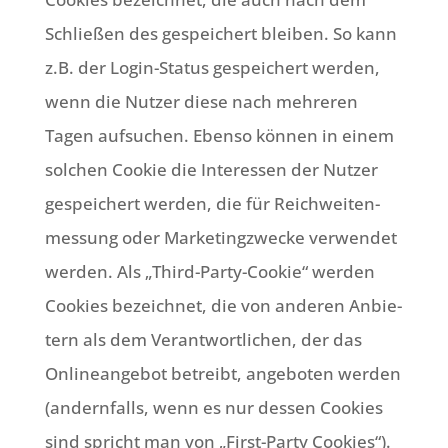
Schlie­ßen des gespei­chert blei­ben. So kann
z.B. der Log­in-Sta­tus gespei­chert wer­den,
wenn die Nut­zer die­se nach meh­re­ren
Tagen auf­su­chen. Eben­so kön­nen in einem
sol­chen Coo­kie die Inter­es­sen der Nut­zer
gespei­chert wer­den, die für Reich­wei­ten­
mes­sung oder Mar­ke­ting­zwecke ver­wen­det
wer­den. Als „Third-Par­ty-Coo­kie“ wer­den
Coo­kies bezeich­net, die von ande­ren Anbie­
tern als dem Ver­ant­wort­li­chen, der das
Online­an­ge­bot betreibt, ange­bo­ten wer­den
(andern­falls, wenn es nur des­sen Coo­kies
sind spricht man von „First-Par­ty Coo­kies“).