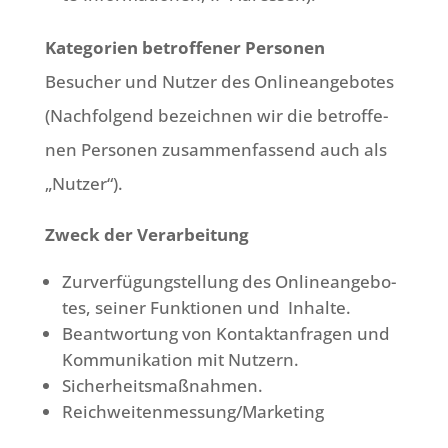
Kate­go­rien betrof­fe­ner Per­so­nen
Besu­cher und Nut­zer des Online­an­ge­bo­tes
(Nach­fol­gend bezeich­nen wir die betrof­fe­
nen Per­so­nen zusam­men­fas­send auch als
„Nut­zer“).
Zweck der Verarbeitung
Zur­ver­fü­gung­stel­lung des Online­an­ge­bo­
tes, sei­ner Funk­tio­nen und Inhalte.
Beant­wor­tung von Kon­takt­an­fra­gen und
Kom­mu­ni­ka­ti­on mit Nutzern.
Sicher­heits­maß­nah­men.
Reichweitenmessung/Marketing