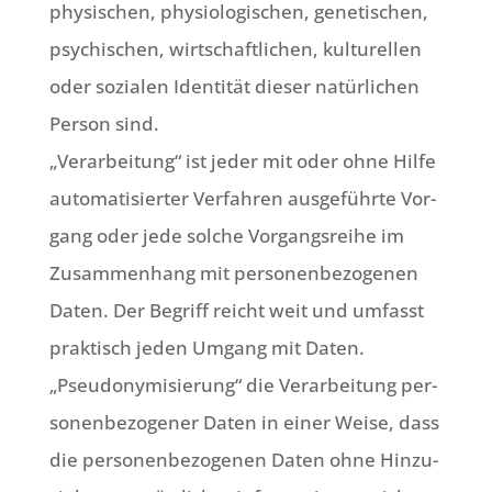
phy­si­schen, phy­sio­lo­gi­schen, gene­ti­schen,
psy­chi­schen, wirt­schaft­li­chen, kul­tu­rel­len
oder sozia­len Iden­ti­tät die­ser natür­li­chen
Per­son sind.
„Ver­ar­bei­tung“ ist jeder mit oder ohne Hil­fe
auto­ma­ti­sier­ter Ver­fah­ren aus­ge­führ­te Vor­
gang oder jede sol­che Vor­gangs­rei­he im
Zusam­men­hang mit per­so­nen­be­zo­ge­nen
Daten. Der Begriff reicht weit und umfasst
prak­tisch jeden Umgang mit Daten.
„Pseud­ony­mi­sie­rung“ die Ver­ar­bei­tung per­
so­nen­be­zo­ge­ner Daten in einer Wei­se, dass
die per­so­nen­be­zo­ge­nen Daten ohne Hin­zu­