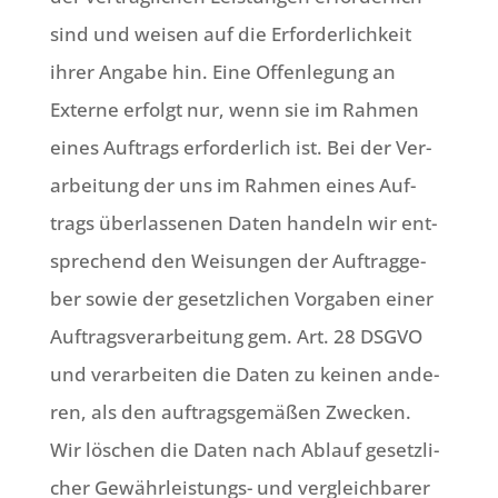
sind und wei­sen auf die Erfor­der­lich­keit
ihrer Anga­be hin. Eine Offen­le­gung an
Exter­ne erfolgt nur, wenn sie im Rah­men
eines Auf­trags erfor­der­lich ist. Bei der Ver­
ar­bei­tung der uns im Rah­men eines Auf­
trags über­las­se­nen Daten han­deln wir ent­
spre­chend den Wei­sun­gen der Auf­trag­ge­
ber sowie der gesetz­li­chen Vor­ga­ben einer
Auf­trags­ver­ar­bei­tung gem. Art. 28 DSGVO
und ver­ar­bei­ten die Daten zu kei­nen ande­
ren, als den auf­trags­ge­mä­ßen Zwecken.
Wir löschen die Daten nach Ablauf gesetz­li­
cher Gewähr­lei­stungs- und ver­gleich­ba­rer