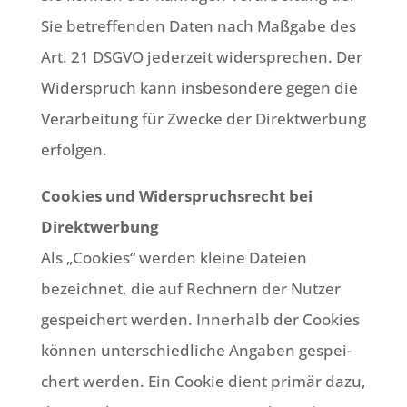
Sie betref­fen­den Daten nach Maß­ga­be des
Art. 21 DSGVO jeder­zeit wider­spre­chen. Der
Wider­spruch kann ins­be­son­de­re gegen die
Ver­ar­bei­tung für Zwecke der Direkt­wer­bung
erfolgen.
Coo­kies und Wider­spruchs­recht bei
Direkt­wer­bung
Als „Coo­kies“ wer­den klei­ne Datei­en
bezeich­net, die auf Rech­nern der Nut­zer
gespei­chert wer­den. Inner­halb der Coo­kies
kön­nen unter­schied­li­che Anga­ben gespei­
chert wer­den. Ein Coo­kie dient pri­mär dazu,