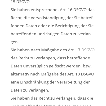
15 DSGVO.
Sie haben ent­spre­chend. Art. 16 DSGVO das
Recht, die Ver­voll­stän­di­gung der Sie betref­
fen­den Daten oder die Berich­ti­gung der Sie
betref­fen­den unrich­ti­gen Daten zu ver­lan­
gen.
Sie haben nach Maß­ga­be des Art. 17 DSGVO
das Recht zu ver­lan­gen, dass betref­fen­de
Daten unver­züg­lich gelöscht wer­den, bzw.
alter­na­tiv nach Maß­ga­be des Art. 18 DSGVO
eine Ein­schrän­kung der Ver­ar­bei­tung der
Daten zu ver­lan­gen.
Sie haben das Recht zu ver­lan­gen, dass die