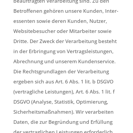
beauf­trag­ten Ver­ar­bei­tung sind. Zu den
Betrof­fe­nen gehö­ren unse­re Kun­den, Inter­
es­sen­ten sowie deren Kun­den, Nut­zer,
Web­site­be­su­cher oder Mit­ar­bei­ter sowie
Drit­te. Der Zweck der Ver­ar­bei­tung besteht
in der Erbrin­gung von Ver­trags­lei­stun­gen,
Abrech­nung und unse­rem Kun­den­ser­vice.
Die Rechts­grund­la­gen der Ver­ar­bei­tung
erge­ben sich aus Art. 6 Abs. 1 lit. b DSGVO
(ver­trag­li­che Lei­stun­gen), Art. 6 Abs. 1 lit. f
DSGVO (Ana­ly­se, Sta­ti­stik, Opti­mie­rung,
Sicher­heits­maß­nah­men). Wir ver­ar­bei­ten
Daten, die zur Begrün­dung und Erfül­lung
der ver­trag­li­chen Lei­stun­gen erfor­der­lich