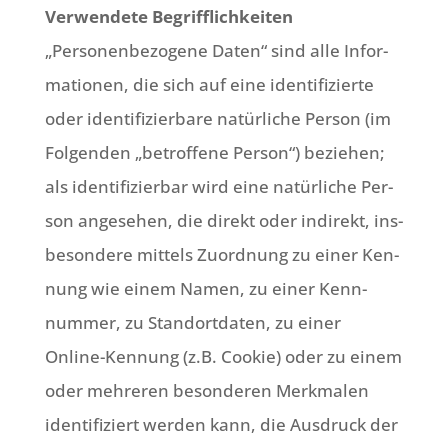
Ver­wen­de­te Begriff­lich­kei­ten
„Per­so­nen­be­zo­ge­ne Daten“ sind alle Infor­
ma­tio­nen, die sich auf eine iden­ti­fi­zier­te
oder iden­ti­fi­zier­ba­re natür­li­che Per­son (im
Fol­gen­den „betrof­fe­ne Per­son“) bezie­hen;
als iden­ti­fi­zier­bar wird eine natür­li­che Per­
son ange­se­hen, die direkt oder indi­rekt, ins­
be­son­de­re mit­tels Zuord­nung zu einer Ken­
nung wie einem Namen, zu einer Kenn­
num­mer, zu Stand­ort­da­ten, zu einer
Online-Ken­nung (z.B. Coo­kie) oder zu einem
oder meh­re­ren beson­de­ren Merk­ma­len
iden­ti­fi­ziert wer­den kann, die Aus­druck der