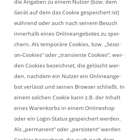
die Anga­ben zu einem Nut­zer (bzw. dem
Gerät auf dem das Coo­kie gespei­chert ist)
wäh­rend oder auch nach sei­nem Besuch
inner­halb eines Online­an­ge­bo­tes zu spei­
chern. Als tem­po­rä­re Coo­kies, bzw. „Ses­si­
on-Coo­kies“ oder „tran­si­en­te Coo­kies“, wer­
den Coo­kies bezeich­net, die gelöscht wer­
den, nach­dem ein Nut­zer ein Online­an­ge­
bot ver­lässt und sei­nen Brow­ser schließt. In
einem sol­chen Coo­kie kann z.B. der Inhalt
eines Waren­korbs in einem Online­shop
oder ein Log­in-Sta­tus gespei­chert wer­den.
Als „per­ma­nent“ oder „per­si­stent“ wer­den
Coo­kies bezeich­net, die auch nach dem