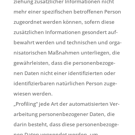
zie­hung zusätz­li­cher Infor­ma­tio­nen nicht
mehr einer spe­zi­fi­schen betrof­fe­nen Per­son
zuge­ord­net wer­den kön­nen, sofern die­se
zusätz­li­chen Infor­ma­tio­nen geson­dert auf­
be­wahrt wer­den und tech­ni­schen und orga­
ni­sa­to­ri­schen Maß­nah­men unter­lie­gen, die
gewähr­lei­sten, dass die per­so­nen­be­zo­ge­
nen Daten nicht einer iden­ti­fi­zier­ten oder
iden­ti­fi­zier­ba­ren natür­li­chen Per­son zuge­
wie­sen wer­den.
„Pro­filing“ jede Art der auto­ma­ti­sier­ten Ver­
ar­bei­tung per­so­nen­be­zo­ge­ner Daten, die
dar­in besteht, dass die­se per­so­nen­be­zo­ge­
nen Daten ver­wen­det wer­den, um