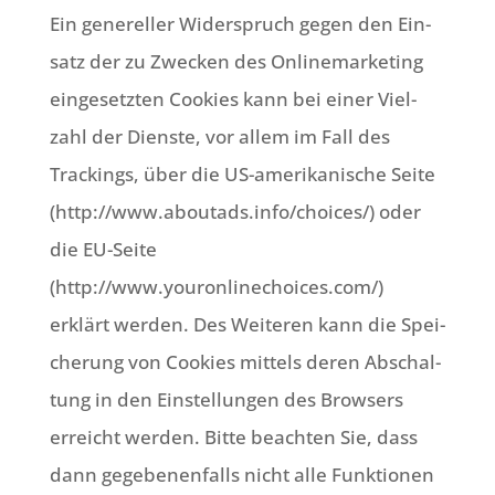
Ein gene­rel­ler Wider­spruch gegen den Ein­
satz der zu Zwecken des Online­mar­ke­ting
ein­ge­setz­ten Coo­kies kann bei einer Viel­
zahl der Dien­ste, vor allem im Fall des
Trackings, über die US-ame­ri­ka­ni­sche Sei­te
(http://www.aboutads.info/choices/) oder
die EU-Sei­te
(http://www.youronlinechoices.com/)
erklärt wer­den. Des Wei­te­ren kann die Spei­
che­rung von Coo­kies mit­tels deren Abschal­
tung in den Ein­stel­lun­gen des Brow­sers
erreicht wer­den. Bit­te beach­ten Sie, dass
dann gege­be­nen­falls nicht alle Funk­tio­nen