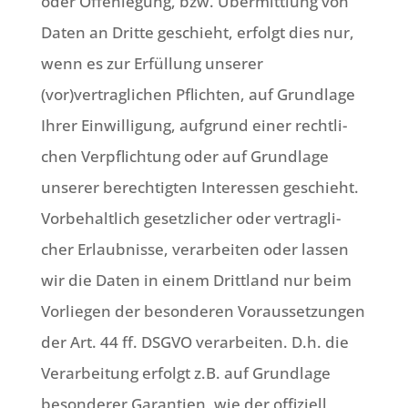
oder Offen­le­gung, bzw. Über­mitt­lung von
Daten an Drit­te geschieht, erfolgt dies nur,
wenn es zur Erfül­lung unse­rer
(vor)vertraglichen Pflich­ten, auf Grund­la­ge
Ihrer Ein­wil­li­gung, auf­grund einer recht­li­
chen Ver­pflich­tung oder auf Grund­la­ge
unse­rer berech­tig­ten Inter­es­sen geschieht.
Vor­be­halt­lich gesetz­li­cher oder ver­trag­li­
cher Erlaub­nis­se, ver­ar­bei­ten oder las­sen
wir die Daten in einem Dritt­land nur beim
Vor­lie­gen der beson­de­ren Vor­aus­set­zun­gen
der Art. 44 ff. DSGVO ver­ar­bei­ten. D.h. die
Ver­ar­bei­tung erfolgt z.B. auf Grund­la­ge
beson­de­rer Garan­tien, wie der offi­zi­ell