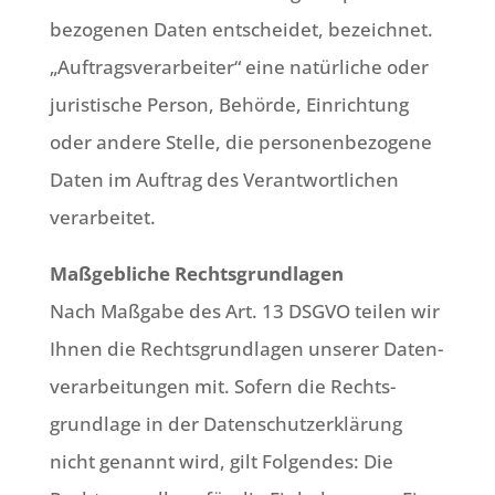
be­zo­ge­nen Daten ent­schei­det, bezeich­net.
„Auf­trags­ver­ar­bei­ter“ eine natür­li­che oder
juri­sti­sche Per­son, Behör­de, Ein­rich­tung
oder ande­re Stel­le, die per­so­nen­be­zo­ge­ne
Daten im Auf­trag des Ver­ant­wort­li­chen
verarbeitet.
Maß­geb­li­che Rechts­grund­la­gen
Nach Maß­ga­be des Art. 13 DSGVO tei­len wir
Ihnen die Rechts­grund­la­gen unse­rer Daten­
ver­ar­bei­tun­gen mit. Sofern die Rechts­
grund­la­ge in der Daten­schutz­er­klä­rung
nicht genannt wird, gilt Fol­gen­des: Die