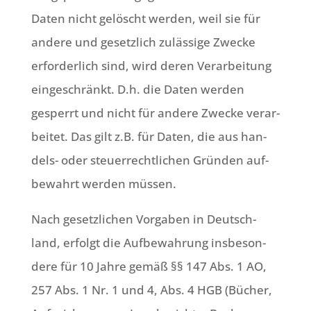
Daten nicht gelöscht wer­den, weil sie für
ande­re und gesetz­lich zuläs­si­ge Zwecke
erfor­der­lich sind, wird deren Ver­ar­bei­tung
ein­ge­schränkt. D.h. die Daten wer­den
gesperrt und nicht für ande­re Zwecke ver­ar­
bei­tet. Das gilt z.B. für Daten, die aus han­
dels- oder steu­er­recht­li­chen Grün­den auf­
be­wahrt wer­den müssen.
Nach gesetz­li­chen Vor­ga­ben in Deutsch­
land, erfolgt die Auf­be­wah­rung ins­be­son­
de­re für 10 Jah­re gemäß §§ 147 Abs. 1 AO,
257 Abs. 1 Nr. 1 und 4, Abs. 4 HGB (Bücher,